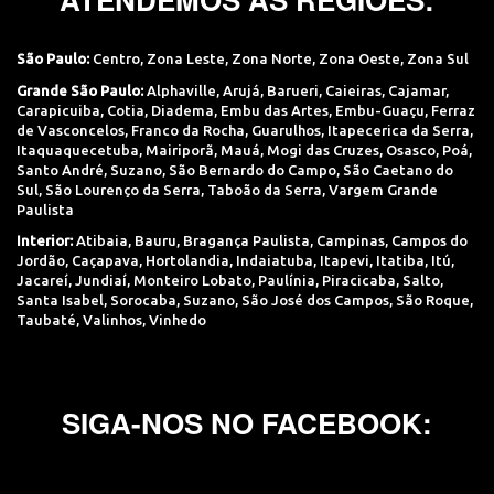
São Paulo:
Centro
,
Zona Leste
,
Zona Norte
,
Zona Oeste
,
Zona Sul
Grande São Paulo:
Alphaville
,
Arujá
,
Barueri
,
Caieiras
,
Cajamar
,
Carapicuiba
,
Cotia
,
Diadema
,
Embu das Artes
,
Embu-Guaçu
,
Ferraz
de Vasconcelos
,
Franco da Rocha
,
Guarulhos
,
Itapecerica da Serra
,
Itaquaquecetuba
,
Mairiporã
,
Mauá
,
Mogi das Cruzes
,
Osasco
,
Poá
,
Santo André
,
Suzano
,
São Bernardo do Campo
,
São Caetano do
Sul
,
São Lourenço da Serra
,
Taboão da Serra
,
Vargem Grande
Paulista
Interior:
Atibaia
,
Bauru
,
Bragança Paulista
,
Campinas
,
Campos do
Jordão
,
Caçapava
,
Hortolandia
,
Indaiatuba
,
Itapevi
,
Itatiba
,
Itú
,
Jacareí
,
Jundiaí
,
Monteiro Lobato
,
Paulínia
,
Piracicaba
,
Salto
,
Santa Isabel
,
Sorocaba
,
Suzano
,
São José dos Campos
,
São Roque
,
Taubaté
,
Valinhos
,
Vinhedo
SIGA-NOS NO FACEBOOK: