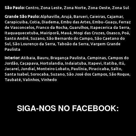
São Paulo:
Centro
,
Zona Leste
,
Zona Norte
,
Zona Oeste
,
Zona Sul
Grande São Paulo:
Alphaville
,
Arujá
,
Barueri
,
Caieiras
,
Cajamar
,
Carapicuiba
,
Cotia
,
Diadema
,
Embu das Artes
,
Embu-Guaçu
,
Ferraz
de Vasconcelos
,
Franco da Rocha
,
Guarulhos
,
Itapecerica da Serra
,
Itaquaquecetuba
,
Mairiporã
,
Mauá
,
Mogi das Cruzes
,
Osasco
,
Poá
,
Santo André
,
Suzano
,
São Bernardo do Campo
,
São Caetano do
Sul
,
São Lourenço da Serra
,
Taboão da Serra
,
Vargem Grande
Paulista
Interior:
Atibaia
,
Bauru
,
Bragança Paulista
,
Campinas
,
Campos do
Jordão
,
Caçapava
,
Hortolandia
,
Indaiatuba
,
Itapevi
,
Itatiba
,
Itú
,
Jacareí
,
Jundiaí
,
Monteiro Lobato
,
Paulínia
,
Piracicaba
,
Salto
,
Santa Isabel
,
Sorocaba
,
Suzano
,
São José dos Campos
,
São Roque
,
Taubaté
,
Valinhos
,
Vinhedo
SIGA-NOS NO FACEBOOK: