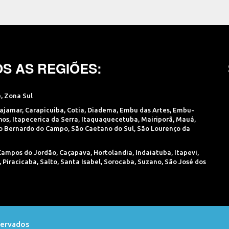
S AS REGIÕES:
e
,
Zona Sul
ajamar
,
Carapicuiba
,
Cotia
,
Diadema
,
Embu das Artes
,
Embu-
hos
,
Itapecerica da Serra
,
Itaquaquecetuba
,
Mairiporã
,
Mauá
,
o Bernardo do Campo
,
São Caetano do Sul
,
São Lourenço da
Campos do Jordão
,
Caçapava
,
Hortolandia
,
Indaiatuba
,
Itapevi
,
,
Piracicaba
,
Salto
,
Santa Isabel
,
Sorocaba
,
Suzano
,
São José dos
servados