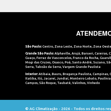
ATENDEMO
São Paulo:
Centro
,
Zona Leste
,
Zona Norte
,
Zona Oest
Grande São Paulo:
Alphaville
,
Arujá
,
Barueri
,
Caieiras
,
C
Guaçu
,
Ferraz de Vasconcelos
,
Franco da Rocha
,
Guarul
Mogi das Cruzes
,
Osasco
,
Poá
,
Santo André
,
Suzano
,
Sã
Serra
,
Taboão da Serra
,
Vargem Grande Paulista
Interior:
Atibaia
,
Bauru
,
Bragança Paulista
,
Campinas
,
Itatiba
,
Itú
,
Jacareí
,
Jundiaí
,
Monteiro Lobato
,
Paulínia
Campos
,
São Roque
,
Taubaté
,
Valinhos
,
Vinhedo
© AG Climatização - 2026
-
Todos os direitos re