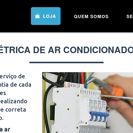
LOJA
QUEM SOMOS
SE
ÉTRICA DE AR CONDICIONADO
erviço de
ntia de cada
res
realizando
 e correta
o.
a ar