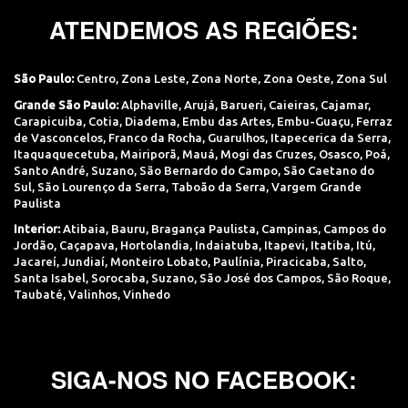
ATENDEMOS AS REGIÕES:
São Paulo:
Centro
,
Zona Leste
,
Zona Norte
,
Zona Oeste
,
Zona Sul
Grande São Paulo:
Alphaville
,
Arujá
,
Barueri
,
Caieiras
,
Cajamar
,
Carapicuiba
,
Cotia
,
Diadema
,
Embu das Artes
,
Embu-Guaçu
,
Ferraz
de Vasconcelos
,
Franco da Rocha
,
Guarulhos
,
Itapecerica da Serra
,
Itaquaquecetuba
,
Mairiporã
,
Mauá
,
Mogi das Cruzes
,
Osasco
,
Poá
,
Santo André
,
Suzano
,
São Bernardo do Campo
,
São Caetano do
Sul
,
São Lourenço da Serra
,
Taboão da Serra
,
Vargem Grande
Paulista
Interior:
Atibaia
,
Bauru
,
Bragança Paulista
,
Campinas
,
Campos do
Jordão
,
Caçapava
,
Hortolandia
,
Indaiatuba
,
Itapevi
,
Itatiba
,
Itú
,
Jacareí
,
Jundiaí
,
Monteiro Lobato
,
Paulínia
,
Piracicaba
,
Salto
,
Santa Isabel
,
Sorocaba
,
Suzano
,
São José dos Campos
,
São Roque
,
Taubaté
,
Valinhos
,
Vinhedo
SIGA-NOS NO FACEBOOK: