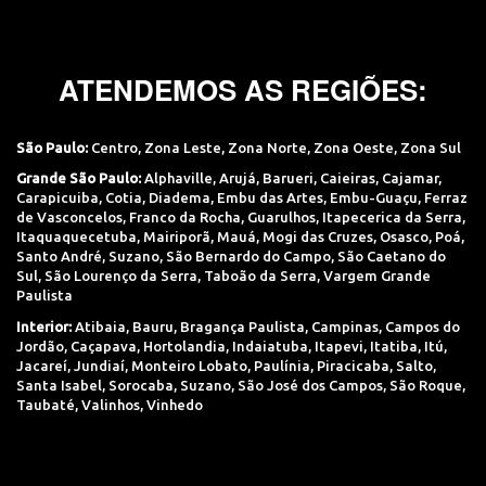
ATENDEMOS AS REGIÕES:
São Paulo:
Centro
,
Zona Leste
,
Zona Norte
,
Zona Oeste
,
Zona Sul
Grande São Paulo:
Alphaville
,
Arujá
,
Barueri
,
Caieiras
,
Cajamar
,
Carapicuiba
,
Cotia
,
Diadema
,
Embu das Artes
,
Embu-Guaçu
,
Ferraz
de Vasconcelos
,
Franco da Rocha
,
Guarulhos
,
Itapecerica da Serra
,
Itaquaquecetuba
,
Mairiporã
,
Mauá
,
Mogi das Cruzes
,
Osasco
,
Poá
,
Santo André
,
Suzano
,
São Bernardo do Campo
,
São Caetano do
Sul
,
São Lourenço da Serra
,
Taboão da Serra
,
Vargem Grande
Paulista
Interior:
Atibaia
,
Bauru
,
Bragança Paulista
,
Campinas
,
Campos do
Jordão
,
Caçapava
,
Hortolandia
,
Indaiatuba
,
Itapevi
,
Itatiba
,
Itú
,
Jacareí
,
Jundiaí
,
Monteiro Lobato
,
Paulínia
,
Piracicaba
,
Salto
,
Santa Isabel
,
Sorocaba
,
Suzano
,
São José dos Campos
,
São Roque
,
Taubaté
,
Valinhos
,
Vinhedo