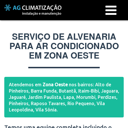
Menu
SERVIÇO DE ALVENARIA
PARA AR CONDICIONADO
EM ZONA OESTE
Atendemos em
Zona Oeste
nos bairros: Alto de
Pinheiros, Barra Funda, Butantã, Itaim-Bibi, Jaguara,
Jaguaré, Jardim Paulista, Lapa, Morumbi, Perdizes,
Pinheiros, Raposo Tavares, Rio Pequeno, Vila
Leopoldina, Vila Sônia.
Temos uma equipe completa incluindo o