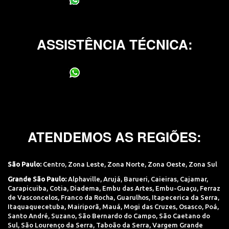
(11) 95400-0706
ASSISTÊNCIA TÉCNICA:
(11) 95400-0706
ATENDEMOS AS REGIÕES:
São Paulo:
Centro
,
Zona Leste
,
Zona Norte
,
Zona Oeste
,
Zona Sul
Grande São Paulo:
Alphaville
,
Arujá
,
Barueri
,
Caieiras
,
Cajamar
,
Carapicuiba
,
Cotia
,
Diadema
,
Embu das Artes
,
Embu-Guaçu
,
Ferraz
de Vasconcelos
,
Franco da Rocha
,
Guarulhos
,
Itapecerica da Serra
,
Itaquaquecetuba
,
Mairiporã
,
Mauá
,
Mogi das Cruzes
,
Osasco
,
Poá
,
Santo André
,
Suzano
,
São Bernardo do Campo
,
São Caetano do
Sul
,
São Lourenço da Serra
,
Taboão da Serra
,
Vargem Grande