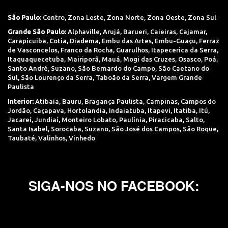
São Paulo:
Centro
,
Zona Leste
,
Zona Norte
,
Zona Oeste
,
Zona Sul
Grande São Paulo:
Alphaville
,
Arujá
,
Barueri
,
Caieiras
,
Cajamar
,
Carapicuiba
,
Cotia
,
Diadema
,
Embu das Artes
,
Embu-Guaçu
,
Ferraz
de Vasconcelos
,
Franco da Rocha
,
Guarulhos
,
Itapecerica da Serra
,
Itaquaquecetuba
,
Mairiporã
,
Mauá
,
Mogi das Cruzes
,
Osasco
,
Poá
,
Santo André
,
Suzano
,
São Bernardo do Campo
,
São Caetano do
Sul
,
São Lourenço da Serra
,
Taboão da Serra
,
Vargem Grande
Paulista
Interior:
Atibaia
,
Bauru
,
Bragança Paulista
,
Campinas
,
Campos do
Jordão
,
Caçapava
,
Hortolandia
,
Indaiatuba
,
Itapevi
,
Itatiba
,
Itú
,
Jacareí
,
Jundiaí
,
Monteiro Lobato
,
Paulínia
,
Piracicaba
,
Salto
,
Santa Isabel
,
Sorocaba
,
Suzano
,
São José dos Campos
,
São Roque
,
Taubaté
,
Valinhos
,
Vinhedo
SIGA-NOS NO FACEBOOK: