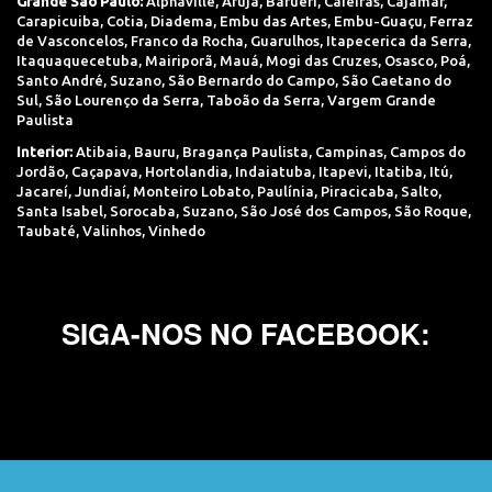
Grande São Paulo:
Alphaville
,
Arujá
,
Barueri
,
Caieiras
,
Cajamar
,
Carapicuiba
,
Cotia
,
Diadema
,
Embu das Artes
,
Embu-Guaçu
,
Ferraz
de Vasconcelos
,
Franco da Rocha
,
Guarulhos
,
Itapecerica da Serra
,
Itaquaquecetuba
,
Mairiporã
,
Mauá
,
Mogi das Cruzes
,
Osasco
,
Poá
,
Santo André
,
Suzano
,
São Bernardo do Campo
,
São Caetano do
Sul
,
São Lourenço da Serra
,
Taboão da Serra
,
Vargem Grande
Paulista
Interior:
Atibaia
,
Bauru
,
Bragança Paulista
,
Campinas
,
Campos do
Jordão
,
Caçapava
,
Hortolandia
,
Indaiatuba
,
Itapevi
,
Itatiba
,
Itú
,
Jacareí
,
Jundiaí
,
Monteiro Lobato
,
Paulínia
,
Piracicaba
,
Salto
,
Santa Isabel
,
Sorocaba
,
Suzano
,
São José dos Campos
,
São Roque
,
Taubaté
,
Valinhos
,
Vinhedo
SIGA-NOS NO FACEBOOK: