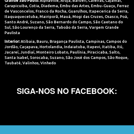
Grande São Paulo:
Alphaville
,
Arujá
,
Barueri
,
Caieiras
,
Cajamar
,
Carapicuiba
,
Cotia
,
Diadema
,
Embu das Artes
,
Embu-Guaçu
,
Ferraz
de Vasconcelos
,
Franco da Rocha
,
Guarulhos
,
Itapecerica da Serra
,
Itaquaquecetuba
,
Mairiporã
,
Mauá
,
Mogi das Cruzes
,
Osasco
,
Poá
,
Santo André
,
Suzano
,
São Bernardo do Campo
,
São Caetano do
Sul
,
São Lourenço da Serra
,
Taboão da Serra
,
Vargem Grande
Paulista
Interior:
Atibaia
,
Bauru
,
Bragança Paulista
,
Campinas
,
Campos do
Jordão
,
Caçapava
,
Hortolandia
,
Indaiatuba
,
Itapevi
,
Itatiba
,
Itú
,
Jacareí
,
Jundiaí
,
Monteiro Lobato
,
Paulínia
,
Piracicaba
,
Salto
,
Santa Isabel
,
Sorocaba
,
Suzano
,
São José dos Campos
,
São Roque
,
Taubaté
,
Valinhos
,
Vinhedo
SIGA-NOS NO FACEBOOK: