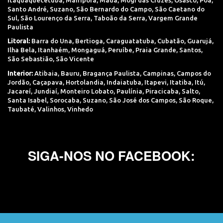
Santo André
,
Suzano
,
São Bernardo do Campo
,
São Caetano do
Sul
,
São Lourenço da Serra
,
Taboão da Serra
,
Vargem Grande
Paulista
Litoral:
Barra do Una
,
Bertioga
,
Caraguatatuba
,
Cubatão
,
Guarujá
,
Ilha Bela
,
Itanhaém
,
Mongaguá
,
Peruíbe
,
Praia Grande
,
Santos
,
São Sebastião
,
São Vicente
Interior:
Atibaia
,
Bauru
,
Bragança Paulista
,
Campinas
,
Campos do
Jordão
,
Caçapava
,
Hortolandia
,
Indaiatuba
,
Itapevi
,
Itatiba
,
Itú
,
Jacareí
,
Jundiaí
,
Monteiro Lobato
,
Paulínia
,
Piracicaba
,
Salto
,
Santa Isabel
,
Sorocaba
,
Suzano
,
São José dos Campos
,
São Roque
,
Taubaté
,
Valinhos
,
Vinhedo
SIGA-NOS NO FACEBOOK: