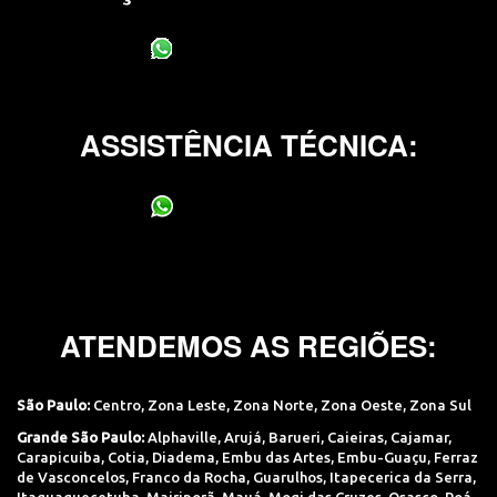
(11) 95400-0706
ASSISTÊNCIA TÉCNICA:
(11) 95400-0706
ATENDEMOS AS REGIÕES:
São Paulo:
Centro
,
Zona Leste
,
Zona Norte
,
Zona Oeste
,
Zona Sul
Grande São Paulo:
Alphaville
,
Arujá
,
Barueri
,
Caieiras
,
Cajamar
,
Carapicuiba
,
Cotia
,
Diadema
,
Embu das Artes
,
Embu-Guaçu
,
Ferraz
de Vasconcelos
,
Franco da Rocha
,
Guarulhos
,
Itapecerica da Serra
,
Itaquaquecetuba
,
Mairiporã
,
Mauá
,
Mogi das Cruzes
,
Osasco
,
Poá
,