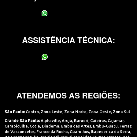
(11) 95400-0706
ASSISTÊNCIA TÉCNICA:
(11) 95400-0706
ATENDEMOS AS REGIÕES:
São Paulo:
Centro
,
Zona Leste
,
Zona Norte
,
Zona Oeste
,
Zona Sul
Grande São Paulo:
Alphaville
,
Arujá
,
Barueri
,
Caieiras
,
Cajamar
,
Carapicuiba
,
Cotia
,
Diadema
,
Embu das Artes
,
Embu-Guaçu
,
Ferraz
de Vasconcelos
,
Franco da Rocha
,
Guarulhos
,
Itapecerica da Serra
,
Itaquaquecetuba
,
Mairiporã
,
Mauá
,
Mogi das Cruzes
,
Osasco
,
Poá
,