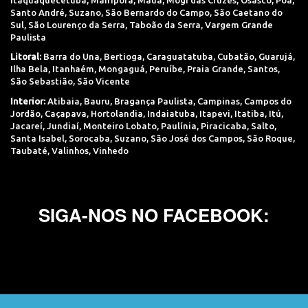
Santo André
,
Suzano
,
São Bernardo do Campo
,
São Caetano do
Sul
,
São Lourenço da Serra
,
Taboão da Serra
,
Vargem Grande
Paulista
Litoral:
Barra do Una
,
Bertioga
,
Caraguatatuba
,
Cubatão
,
Guarujá
,
Ilha Bela
,
Itanhaém
,
Mongaguá
,
Peruíbe
,
Praia Grande
,
Santos
,
São Sebastião
,
São Vicente
Interior:
Atibaia
,
Bauru
,
Bragança Paulista
,
Campinas
,
Campos do
Jordão
,
Caçapava
,
Hortolandia
,
Indaiatuba
,
Itapevi
,
Itatiba
,
Itú
,
Jacareí
,
Jundiaí
,
Monteiro Lobato
,
Paulínia
,
Piracicaba
,
Salto
,
Santa Isabel
,
Sorocaba
,
Suzano
,
São José dos Campos
,
São Roque
,
Taubaté
,
Valinhos
,
Vinhedo
SIGA-NOS NO FACEBOOK: