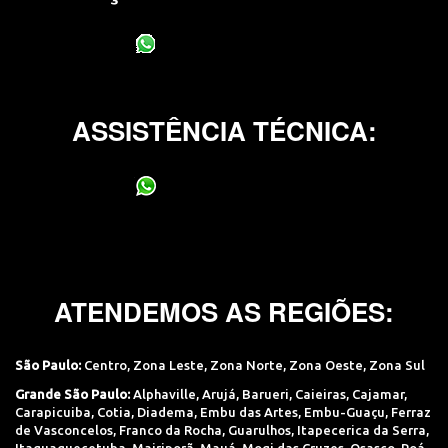
(11) 95400-0706
ASSISTÊNCIA TÉCNICA:
(11) 95400-0706
ATENDEMOS AS REGIÕES:
São Paulo:
Centro
,
Zona Leste
,
Zona Norte
,
Zona Oeste
,
Zona Sul
Grande São Paulo:
Alphaville
,
Arujá
,
Barueri
,
Caieiras
,
Cajamar
,
Carapicuiba
,
Cotia
,
Diadema
,
Embu das Artes
,
Embu-Guaçu
,
Ferraz
de Vasconcelos
,
Franco da Rocha
,
Guarulhos
,
Itapecerica da Serra
,
Itaquaquecetuba
,
Mairiporã
,
Mauá
,
Mogi das Cruzes
,
Osasco
,
Poá
,