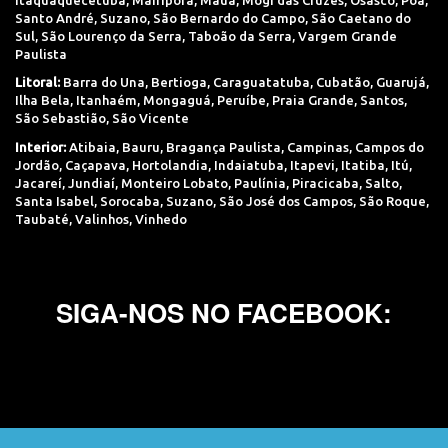
Santo André
,
Suzano
,
São Bernardo do Campo
,
São Caetano do
Sul
,
São Lourenço da Serra
,
Taboão da Serra
,
Vargem Grande
Paulista
Litoral:
Barra do Una
,
Bertioga
,
Caraguatatuba
,
Cubatão
,
Guarujá
,
Ilha Bela
,
Itanhaém
,
Mongaguá
,
Peruíbe
,
Praia Grande
,
Santos
,
São Sebastião
,
São Vicente
Interior:
Atibaia
,
Bauru
,
Bragança Paulista
,
Campinas
,
Campos do
Jordão
,
Caçapava
,
Hortolandia
,
Indaiatuba
,
Itapevi
,
Itatiba
,
Itú
,
Jacareí
,
Jundiaí
,
Monteiro Lobato
,
Paulínia
,
Piracicaba
,
Salto
,
Santa Isabel
,
Sorocaba
,
Suzano
,
São José dos Campos
,
São Roque
,
Taubaté
,
Valinhos
,
Vinhedo
SIGA-NOS NO FACEBOOK: