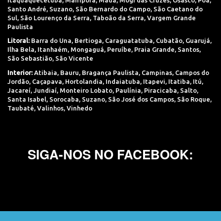
Santo André
,
Suzano
,
São Bernardo do Campo
,
São Caetano do
Sul
,
São Lourenço da Serra
,
Taboão da Serra
,
Vargem Grande
Paulista
Litoral:
Barra do Una
,
Bertioga
,
Caraguatatuba
,
Cubatão
,
Guarujá
,
Ilha Bela
,
Itanhaém
,
Mongaguá
,
Peruíbe
,
Praia Grande
,
Santos
,
São Sebastião
,
São Vicente
Interior:
Atibaia
,
Bauru
,
Bragança Paulista
,
Campinas
,
Campos do
Jordão
,
Caçapava
,
Hortolandia
,
Indaiatuba
,
Itapevi
,
Itatiba
,
Itú
,
Jacareí
,
Jundiaí
,
Monteiro Lobato
,
Paulínia
,
Piracicaba
,
Salto
,
Santa Isabel
,
Sorocaba
,
Suzano
,
São José dos Campos
,
São Roque
,
Taubaté
,
Valinhos
,
Vinhedo
SIGA-NOS NO FACEBOOK: