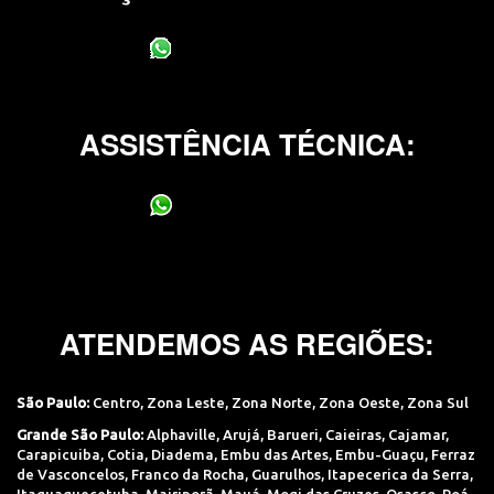
(11) 95400-0706
ASSISTÊNCIA TÉCNICA:
(11) 95400-0706
ATENDEMOS AS REGIÕES:
São Paulo:
Centro
,
Zona Leste
,
Zona Norte
,
Zona Oeste
,
Zona Sul
Grande São Paulo:
Alphaville
,
Arujá
,
Barueri
,
Caieiras
,
Cajamar
,
Carapicuiba
,
Cotia
,
Diadema
,
Embu das Artes
,
Embu-Guaçu
,
Ferraz
de Vasconcelos
,
Franco da Rocha
,
Guarulhos
,
Itapecerica da Serra
,
Itaquaquecetuba
,
Mairiporã
,
Mauá
,
Mogi das Cruzes
,
Osasco
,
Poá
,