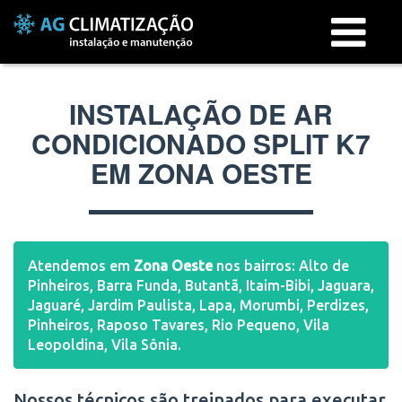
Menu
INSTALAÇÃO DE AR
CONDICIONADO SPLIT K7
EM ZONA OESTE
Atendemos em
Zona Oeste
nos bairros: Alto de
Pinheiros, Barra Funda, Butantã, Itaim-Bibi, Jaguara,
Jaguaré, Jardim Paulista, Lapa, Morumbi, Perdizes,
Pinheiros, Raposo Tavares, Rio Pequeno, Vila
Leopoldina, Vila Sônia.
Nossos técnicos são treinados para executar