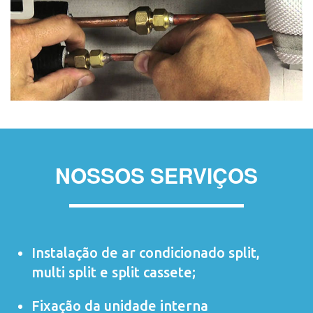
NOSSOS SERVIÇOS
Instalação de ar condicionado
split
,
multi split
e
split cassete
;
Fixação da unidade interna