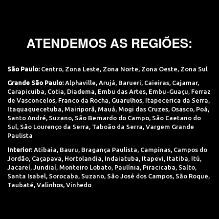
ATENDEMOS AS REGIÕES:
São Paulo:
Centro
,
Zona Leste
,
Zona Norte
,
Zona Oeste
,
Zona Sul
Grande São Paulo:
Alphaville
,
Arujá
,
Barueri
,
Caieiras
,
Cajamar
,
Carapicuiba
,
Cotia
,
Diadema
,
Embu das Artes
,
Embu-Guaçu
,
Ferraz
de Vasconcelos
,
Franco da Rocha
,
Guarulhos
,
Itapecerica da Serra
,
Itaquaquecetuba
,
Mairiporã
,
Mauá
,
Mogi das Cruzes
,
Osasco
,
Poá
,
Santo André
,
Suzano
,
São Bernardo do Campo
,
São Caetano do
Sul
,
São Lourenço da Serra
,
Taboão da Serra
,
Vargem Grande
Paulista
Interior:
Atibaia
,
Bauru
,
Bragança Paulista
,
Campinas
,
Campos do
Jordão
,
Caçapava
,
Hortolandia
,
Indaiatuba
,
Itapevi
,
Itatiba
,
Itú
,
Jacareí
,
Jundiaí
,
Monteiro Lobato
,
Paulínia
,
Piracicaba
,
Salto
,
Santa Isabel
,
Sorocaba
,
Suzano
,
São José dos Campos
,
São Roque
,
Taubaté
,
Valinhos
,
Vinhedo