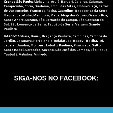
Grande São Paulo:
Alphaville
,
Arujá
,
Barueri
,
Caieiras
,
Cajamar
,
Carapicuiba
,
Cotia
,
Diadema
,
Embu das Artes
,
Embu-Guaçu
,
Ferraz
de Vasconcelos
,
Franco da Rocha
,
Guarulhos
,
Itapecerica da Serra
,
Itaquaquecetuba
,
Mairiporã
,
Mauá
,
Mogi das Cruzes
,
Osasco
,
Poá
,
Santo André
,
Suzano
,
São Bernardo do Campo
,
São Caetano do
Sul
,
São Lourenço da Serra
,
Taboão da Serra
,
Vargem Grande
Paulista
Interior:
Atibaia
,
Bauru
,
Bragança Paulista
,
Campinas
,
Campos do
Jordão
,
Caçapava
,
Hortolandia
,
Indaiatuba
,
Itapevi
,
Itatiba
,
Itú
,
Jacareí
,
Jundiaí
,
Monteiro Lobato
,
Paulínia
,
Piracicaba
,
Salto
,
Santa Isabel
,
Sorocaba
,
Suzano
,
São José dos Campos
,
São Roque
,
Taubaté
,
Valinhos
,
Vinhedo
SIGA-NOS NO FACEBOOK: