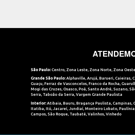
ATENDEMO
São Paulo:
Centro
,
Zona Leste
,
Zona Norte
,
Zona Oest
Grande São Paulo:
Alphaville
,
Arujá
,
Barueri
,
Caieiras
,
C
Guaçu
,
Ferraz de Vasconcelos
,
Franco da Rocha
,
Guarul
Mogi das Cruzes
,
Osasco
,
Poá
,
Santo André
,
Suzano
,
Sã
Serra
,
Taboão da Serra
,
Vargem Grande Paulista
Interior:
Atibaia
,
Bauru
,
Bragança Paulista
,
Campinas
,
Itatiba
,
Itú
,
Jacareí
,
Jundiaí
,
Monteiro Lobato
,
Paulínia
Campos
,
São Roque
,
Taubaté
,
Valinhos
,
Vinhedo