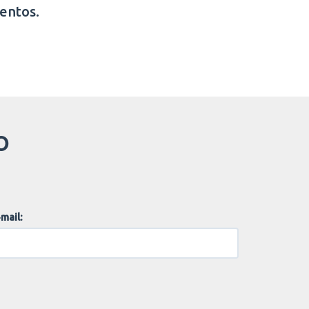
entos.
O
mail: