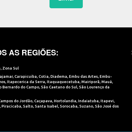
S AS REGIÕES:
e
,
Zona Sul
ajamar
,
Carapicuiba
,
Cotia
,
Diadema
,
Embu das Artes
,
Embu-
hos
,
Itapecerica da Serra
,
Itaquaquecetuba
,
Mairiporã
,
Mauá
,
o Bernardo do Campo
,
São Caetano do Sul
,
São Lourenço da
Campos do Jordão
,
Caçapava
,
Hortolandia
,
Indaiatuba
,
Itapevi
,
,
Piracicaba
,
Salto
,
Santa Isabel
,
Sorocaba
,
Suzano
,
São José dos