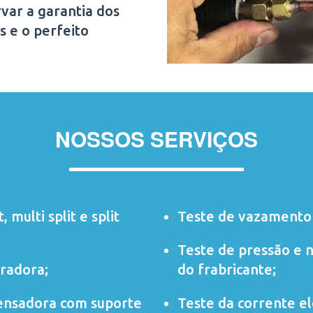
var a garantia dos
s e o perfeito
NOSSOS SERVIÇOS
t
,
multi split
e
split
Teste de vazamento 
Teste de pressão e 
radora;
do frabricante;
ensadora com suporte
Teste da corrente elé