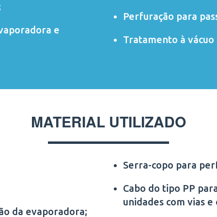
;
Perfuração para pas
evaporadora e
Tratamento à vácuo 
MATERIAL UTILIZADO
Serra-copo para per
Cabo do tipo PP para
unidades com vias e
ção da evaporadora;