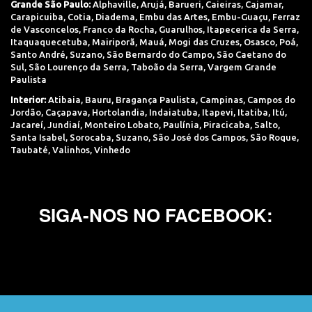
Grande São Paulo:
Alphaville
,
Arujá
,
Barueri
,
Caieiras
,
Cajamar
,
Carapicuiba
,
Cotia
,
Diadema
,
Embu das Artes
,
Embu-Guaçu
,
Ferraz
de Vasconcelos
,
Franco da Rocha
,
Guarulhos
,
Itapecerica da Serra
,
Itaquaquecetuba
,
Mairiporã
,
Mauá
,
Mogi das Cruzes
,
Osasco
,
Poá
,
Santo André
,
Suzano
,
São Bernardo do Campo
,
São Caetano do
Sul
,
São Lourenço da Serra
,
Taboão da Serra
,
Vargem Grande
Paulista
Interior:
Atibaia
,
Bauru
,
Bragança Paulista
,
Campinas
,
Campos do
Jordão
,
Caçapava
,
Hortolandia
,
Indaiatuba
,
Itapevi
,
Itatiba
,
Itú
,
Jacareí
,
Jundiaí
,
Monteiro Lobato
,
Paulínia
,
Piracicaba
,
Salto
,
Santa Isabel
,
Sorocaba
,
Suzano
,
São José dos Campos
,
São Roque
,
Taubaté
,
Valinhos
,
Vinhedo
SIGA-NOS NO FACEBOOK: