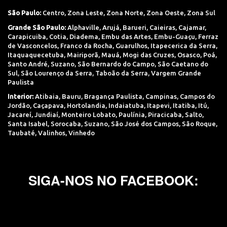
São Paulo:
Centro
,
Zona Leste
,
Zona Norte
,
Zona Oeste
,
Zona Sul
Grande São Paulo:
Alphaville
,
Arujá
,
Barueri
,
Caieiras
,
Cajamar
,
Carapicuiba
,
Cotia
,
Diadema
,
Embu das Artes
,
Embu-Guaçu
,
Ferraz
de Vasconcelos
,
Franco da Rocha
,
Guarulhos
,
Itapecerica da Serra
,
Itaquaquecetuba
,
Mairiporã
,
Mauá
,
Mogi das Cruzes
,
Osasco
,
Poá
,
Santo André
,
Suzano
,
São Bernardo do Campo
,
São Caetano do
Sul
,
São Lourenço da Serra
,
Taboão da Serra
,
Vargem Grande
Paulista
Interior:
Atibaia
,
Bauru
,
Bragança Paulista
,
Campinas
,
Campos do
Jordão
,
Caçapava
,
Hortolandia
,
Indaiatuba
,
Itapevi
,
Itatiba
,
Itú
,
Jacareí
,
Jundiaí
,
Monteiro Lobato
,
Paulínia
,
Piracicaba
,
Salto
,
Santa Isabel
,
Sorocaba
,
Suzano
,
São José dos Campos
,
São Roque
,
Taubaté
,
Valinhos
,
Vinhedo
SIGA-NOS NO FACEBOOK: