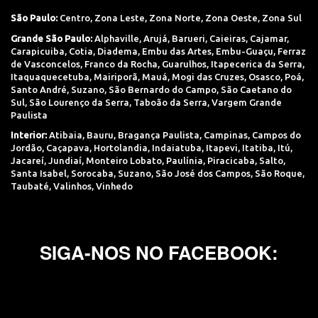
São Paulo:
Centro
,
Zona Leste
,
Zona Norte
,
Zona Oeste
,
Zona Sul
Grande São Paulo:
Alphaville
,
Arujá
,
Barueri
,
Caieiras
,
Cajamar
,
Carapicuiba
,
Cotia
,
Diadema
,
Embu das Artes
,
Embu-Guaçu
,
Ferraz
de Vasconcelos
,
Franco da Rocha
,
Guarulhos
,
Itapecerica da Serra
,
Itaquaquecetuba
,
Mairiporã
,
Mauá
,
Mogi das Cruzes
,
Osasco
,
Poá
,
Santo André
,
Suzano
,
São Bernardo do Campo
,
São Caetano do
Sul
,
São Lourenço da Serra
,
Taboão da Serra
,
Vargem Grande
Paulista
Interior:
Atibaia
,
Bauru
,
Bragança Paulista
,
Campinas
,
Campos do
Jordão
,
Caçapava
,
Hortolandia
,
Indaiatuba
,
Itapevi
,
Itatiba
,
Itú
,
Jacareí
,
Jundiaí
,
Monteiro Lobato
,
Paulínia
,
Piracicaba
,
Salto
,
Santa Isabel
,
Sorocaba
,
Suzano
,
São José dos Campos
,
São Roque
,
Taubaté
,
Valinhos
,
Vinhedo
SIGA-NOS NO FACEBOOK: