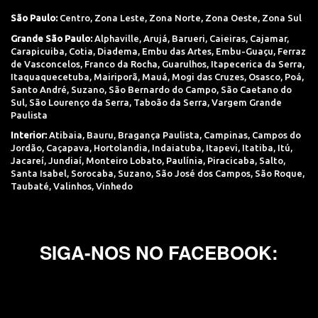
São Paulo:
Centro
,
Zona Leste
,
Zona Norte
,
Zona Oeste
,
Zona Sul
Grande São Paulo:
Alphaville
,
Arujá
,
Barueri
,
Caieiras
,
Cajamar
,
Carapicuiba
,
Cotia
,
Diadema
,
Embu das Artes
,
Embu-Guaçu
,
Ferraz
de Vasconcelos
,
Franco da Rocha
,
Guarulhos
,
Itapecerica da Serra
,
Itaquaquecetuba
,
Mairiporã
,
Mauá
,
Mogi das Cruzes
,
Osasco
,
Poá
,
Santo André
,
Suzano
,
São Bernardo do Campo
,
São Caetano do
Sul
,
São Lourenço da Serra
,
Taboão da Serra
,
Vargem Grande
Paulista
Interior:
Atibaia
,
Bauru
,
Bragança Paulista
,
Campinas
,
Campos do
Jordão
,
Caçapava
,
Hortolandia
,
Indaiatuba
,
Itapevi
,
Itatiba
,
Itú
,
Jacareí
,
Jundiaí
,
Monteiro Lobato
,
Paulínia
,
Piracicaba
,
Salto
,
Santa Isabel
,
Sorocaba
,
Suzano
,
São José dos Campos
,
São Roque
,
Taubaté
,
Valinhos
,
Vinhedo
SIGA-NOS NO FACEBOOK: