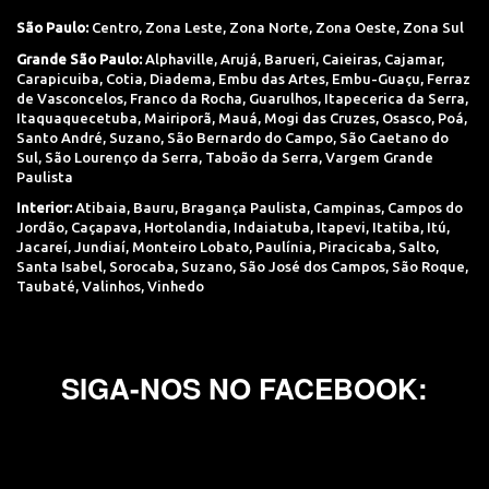
São Paulo:
Centro
,
Zona Leste
,
Zona Norte
,
Zona Oeste
,
Zona Sul
Grande São Paulo:
Alphaville
,
Arujá
,
Barueri
,
Caieiras
,
Cajamar
,
Carapicuiba
,
Cotia
,
Diadema
,
Embu das Artes
,
Embu-Guaçu
,
Ferraz
de Vasconcelos
,
Franco da Rocha
,
Guarulhos
,
Itapecerica da Serra
,
Itaquaquecetuba
,
Mairiporã
,
Mauá
,
Mogi das Cruzes
,
Osasco
,
Poá
,
Santo André
,
Suzano
,
São Bernardo do Campo
,
São Caetano do
Sul
,
São Lourenço da Serra
,
Taboão da Serra
,
Vargem Grande
Paulista
Interior:
Atibaia
,
Bauru
,
Bragança Paulista
,
Campinas
,
Campos do
Jordão
,
Caçapava
,
Hortolandia
,
Indaiatuba
,
Itapevi
,
Itatiba
,
Itú
,
Jacareí
,
Jundiaí
,
Monteiro Lobato
,
Paulínia
,
Piracicaba
,
Salto
,
Santa Isabel
,
Sorocaba
,
Suzano
,
São José dos Campos
,
São Roque
,
Taubaté
,
Valinhos
,
Vinhedo
SIGA-NOS NO FACEBOOK: