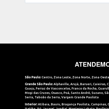
ATENDEMO
São Paulo:
Centro
,
Zona Leste
,
Zona Norte
,
Zona Oest
Grande São Paulo:
Alphaville
,
Arujá
,
Barueri
,
Caieiras
,
C
Guaçu
,
Ferraz de Vasconcelos
,
Franco da Rocha
,
Guarul
Mogi das Cruzes
,
Osasco
,
Poá
,
Santo André
,
Suzano
,
Sã
Serra
,
Taboão da Serra
,
Vargem Grande Paulista
Interior:
Atibaia
,
Bauru
,
Bragança Paulista
,
Campinas
,
Itatiba
,
Itú
,
Jacareí
,
Jundiaí
,
Monteiro Lobato
,
Paulínia