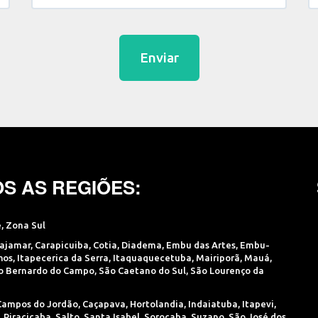
Enviar
S AS REGIÕES:
e
,
Zona Sul
ajamar
,
Carapicuiba
,
Cotia
,
Diadema
,
Embu das Artes
,
Embu-
hos
,
Itapecerica da Serra
,
Itaquaquecetuba
,
Mairiporã
,
Mauá
,
o Bernardo do Campo
,
São Caetano do Sul
,
São Lourenço da
Campos do Jordão
,
Caçapava
,
Hortolandia
,
Indaiatuba
,
Itapevi
,
,
Piracicaba
,
Salto
,
Santa Isabel
,
Sorocaba
,
Suzano
,
São José dos