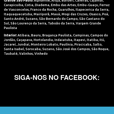
Grande São Paulo:
Alphaville
,
Arujá
,
Barueri
,
Caieiras
,
Cajamar
,
Carapicuiba
,
Cotia
,
Diadema
,
Embu das Artes
,
Embu-Guaçu
,
Ferraz
de Vasconcelos
,
Franco da Rocha
,
Guarulhos
,
Itapecerica da Serra
,
Itaquaquecetuba
,
Mairiporã
,
Mauá
,
Mogi das Cruzes
,
Osasco
,
Poá
,
Santo André
,
Suzano
,
São Bernardo do Campo
,
São Caetano do
Sul
,
São Lourenço da Serra
,
Taboão da Serra
,
Vargem Grande
Paulista
Interior:
Atibaia
,
Bauru
,
Bragança Paulista
,
Campinas
,
Campos do
Jordão
,
Caçapava
,
Hortolandia
,
Indaiatuba
,
Itapevi
,
Itatiba
,
Itú
,
Jacareí
,
Jundiaí
,
Monteiro Lobato
,
Paulínia
,
Piracicaba
,
Salto
,
Santa Isabel
,
Sorocaba
,
Suzano
,
São José dos Campos
,
São Roque
,
Taubaté
,
Valinhos
,
Vinhedo
SIGA-NOS NO FACEBOOK: