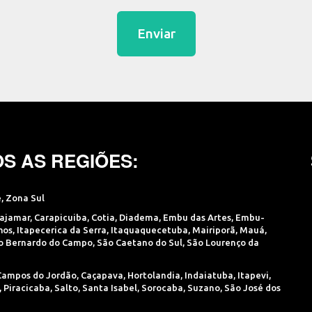
Enviar
S AS REGIÕES:
e
,
Zona Sul
ajamar
,
Carapicuiba
,
Cotia
,
Diadema
,
Embu das Artes
,
Embu-
hos
,
Itapecerica da Serra
,
Itaquaquecetuba
,
Mairiporã
,
Mauá
,
o Bernardo do Campo
,
São Caetano do Sul
,
São Lourenço da
Campos do Jordão
,
Caçapava
,
Hortolandia
,
Indaiatuba
,
Itapevi
,
,
Piracicaba
,
Salto
,
Santa Isabel
,
Sorocaba
,
Suzano
,
São José dos