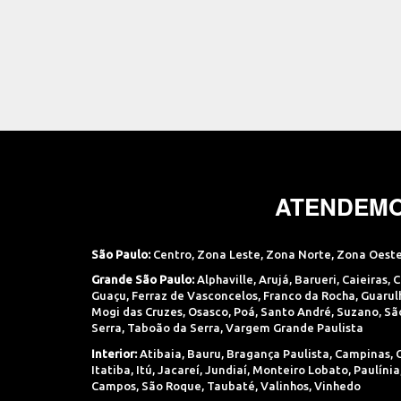
ATENDEMO
São Paulo:
Centro
,
Zona Leste
,
Zona Norte
,
Zona Oest
Grande São Paulo:
Alphaville
,
Arujá
,
Barueri
,
Caieiras
,
C
Guaçu
,
Ferraz de Vasconcelos
,
Franco da Rocha
,
Guarul
Mogi das Cruzes
,
Osasco
,
Poá
,
Santo André
,
Suzano
,
Sã
Serra
,
Taboão da Serra
,
Vargem Grande Paulista
Interior:
Atibaia
,
Bauru
,
Bragança Paulista
,
Campinas
,
Itatiba
,
Itú
,
Jacareí
,
Jundiaí
,
Monteiro Lobato
,
Paulínia
Campos
,
São Roque
,
Taubaté
,
Valinhos
,
Vinhedo