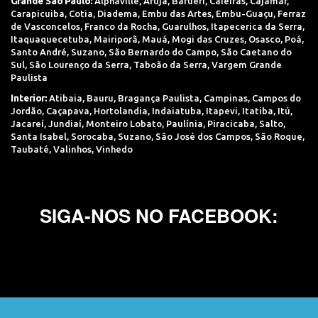
Grande São Paulo:
Alphaville
,
Arujá
,
Barueri
,
Caieiras
,
Cajamar
,
Carapicuiba
,
Cotia
,
Diadema
,
Embu das Artes
,
Embu-Guaçu
,
Ferraz
de Vasconcelos
,
Franco da Rocha
,
Guarulhos
,
Itapecerica da Serra
,
Itaquaquecetuba
,
Mairiporã
,
Mauá
,
Mogi das Cruzes
,
Osasco
,
Poá
,
Santo André
,
Suzano
,
São Bernardo do Campo
,
São Caetano do
Sul
,
São Lourenço da Serra
,
Taboão da Serra
,
Vargem Grande
Paulista
Interior:
Atibaia
,
Bauru
,
Bragança Paulista
,
Campinas
,
Campos do
Jordão
,
Caçapava
,
Hortolandia
,
Indaiatuba
,
Itapevi
,
Itatiba
,
Itú
,
Jacareí
,
Jundiaí
,
Monteiro Lobato
,
Paulínia
,
Piracicaba
,
Salto
,
Santa Isabel
,
Sorocaba
,
Suzano
,
São José dos Campos
,
São Roque
,
Taubaté
,
Valinhos
,
Vinhedo
SIGA-NOS NO FACEBOOK: