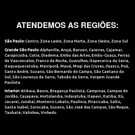
ATENDEMOS AS REGIÕES:
São Paulo:
Centro
,
Zona Leste
,
Zona Norte
,
Zona Oeste
,
Zona Sul
Grande São Paulo:
Alphaville
,
Arujá
,
Barueri
,
Caieiras
,
Cajamar
,
Carapicuiba
,
Cotia
,
Diadema
,
Embu das Artes
,
Embu-Guaçu
,
Ferraz
de Vasconcelos
,
Franco da Rocha
,
Guarulhos
,
Itapecerica da Serra
,
Itaquaquecetuba
,
Mairiporã
,
Mauá
,
Mogi das Cruzes
,
Osasco
,
Poá
,
Santo André
,
Suzano
,
São Bernardo do Campo
,
São Caetano do
Sul
,
São Lourenço da Serra
,
Taboão da Serra
,
Vargem Grande
Paulista
Interior:
Atibaia
,
Bauru
,
Bragança Paulista
,
Campinas
,
Campos do
Jordão
,
Caçapava
,
Hortolandia
,
Indaiatuba
,
Itapevi
,
Itatiba
,
Itú
,
Jacareí
,
Jundiaí
,
Monteiro Lobato
,
Paulínia
,
Piracicaba
,
Salto
,
Santa Isabel
,
Sorocaba
,
Suzano
,
São José dos Campos
,
São Roque
,
Taubaté
,
Valinhos
,
Vinhedo