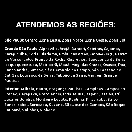
ATENDEMOS AS REGIÕES:
São Paulo:
Centro
,
Zona Leste
,
Zona Norte
,
Zona Oeste
,
Zona Sul
Grande São Paulo:
Alphaville
,
Arujá
,
Barueri
,
Caieiras
,
Cajamar
,
Carapicuiba
,
Cotia
,
Diadema
,
Embu das Artes
,
Embu-Guaçu
,
Ferraz
de Vasconcelos
,
Franco da Rocha
,
Guarulhos
,
Itapecerica da Serra
,
Itaquaquecetuba
,
Mairiporã
,
Mauá
,
Mogi das Cruzes
,
Osasco
,
Poá
,
Santo André
,
Suzano
,
São Bernardo do Campo
,
São Caetano do
Sul
,
São Lourenço da Serra
,
Taboão da Serra
,
Vargem Grande
Paulista
Interior:
Atibaia
,
Bauru
,
Bragança Paulista
,
Campinas
,
Campos do
Jordão
,
Caçapava
,
Hortolandia
,
Indaiatuba
,
Itapevi
,
Itatiba
,
Itú
,
Jacareí
,
Jundiaí
,
Monteiro Lobato
,
Paulínia
,
Piracicaba
,
Salto
,
Santa Isabel
,
Sorocaba
,
Suzano
,
São José dos Campos
,
São Roque
,
Taubaté
,
Valinhos
,
Vinhedo