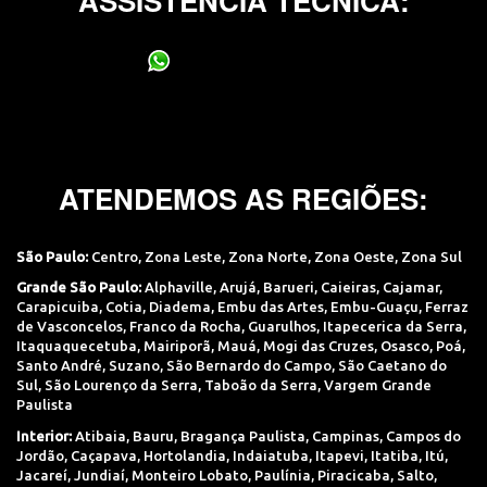
ASSISTÊNCIA TÉCNICA:
(11) 95400-0706
ATENDEMOS AS REGIÕES:
São Paulo:
Centro
,
Zona Leste
,
Zona Norte
,
Zona Oeste
,
Zona Sul
Grande São Paulo:
Alphaville
,
Arujá
,
Barueri
,
Caieiras
,
Cajamar
,
Carapicuiba
,
Cotia
,
Diadema
,
Embu das Artes
,
Embu-Guaçu
,
Ferraz
de Vasconcelos
,
Franco da Rocha
,
Guarulhos
,
Itapecerica da Serra
,
Itaquaquecetuba
,
Mairiporã
,
Mauá
,
Mogi das Cruzes
,
Osasco
,
Poá
,
Santo André
,
Suzano
,
São Bernardo do Campo
,
São Caetano do
Sul
,
São Lourenço da Serra
,
Taboão da Serra
,
Vargem Grande
Paulista
Interior:
Atibaia
,
Bauru
,
Bragança Paulista
,
Campinas
,
Campos do
Jordão
,
Caçapava
,
Hortolandia
,
Indaiatuba
,
Itapevi
,
Itatiba
,
Itú
,
Jacareí
,
Jundiaí
,
Monteiro Lobato
,
Paulínia
,
Piracicaba
,
Salto
,