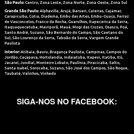
São Paulo:
Centro
,
Zona Leste
,
Zona Norte
,
Zona Oeste
,
Zona Sul
Grande São Paulo:
Alphaville
,
Arujá
,
Barueri
,
Caieiras
,
Cajamar
,
Carapicuiba
,
Cotia
,
Diadema
,
Embu das Artes
,
Embu-Guaçu
,
Ferraz
de Vasconcelos
,
Franco da Rocha
,
Guarulhos
,
Itapecerica da Serra
,
Itaquaquecetuba
,
Mairiporã
,
Mauá
,
Mogi das Cruzes
,
Osasco
,
Poá
,
Santo André
,
Suzano
,
São Bernardo do Campo
,
São Caetano do
Sul
,
São Lourenço da Serra
,
Taboão da Serra
,
Vargem Grande
Paulista
Interior:
Atibaia
,
Bauru
,
Bragança Paulista
,
Campinas
,
Campos do
Jordão
,
Caçapava
,
Hortolandia
,
Indaiatuba
,
Itapevi
,
Itatiba
,
Itú
,
Jacareí
,
Jundiaí
,
Monteiro Lobato
,
Paulínia
,
Piracicaba
,
Salto
,
Santa Isabel
,
Sorocaba
,
Suzano
,
São José dos Campos
,
São Roque
,
Taubaté
,
Valinhos
,
Vinhedo
SIGA-NOS NO FACEBOOK: