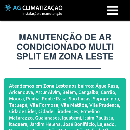
Menu
MANUTENÇÃO DE AR
CONDICIONADO MULTI
SPLIT EM ZONA LESTE
Atendemos em
Zona Leste
nos bairros: Água Rasa,
Aricanduva, Artur Alvim, Belém, Cangaíba, Carrão,
Mooca, Penha, Ponte Rasa, São Lucas, Sapopemba,
Tatuapé, Vila Formosa, Vila Matilde, Vila Prudente,
Cidade Líder, Cidade Tiradentes, Ermelino
Matarazzo, Guaianases, Iguatemi, Itaim Paulista,
Itaquera, Jardim Helena, José Bonifácio, Lajeado,