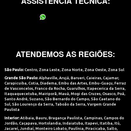
ASSISTÊNCIA TÉCNICA:
(11) 95400-0706
ATENDEMOS AS REGIÕES:
São Paulo:
Centro
,
Zona Leste
,
Zona Norte
,
Zona Oeste
,
Zona Sul
Grande São Paulo:
Alphaville
,
Arujá
,
Barueri
,
Caieiras
,
Cajamar
,
Carapicuiba
,
Cotia
,
Diadema
,
Embu das Artes
,
Embu-Guaçu
,
Ferraz
de Vasconcelos
,
Franco da Rocha
,
Guarulhos
,
Itapecerica da Serra
,
Itaquaquecetuba
,
Mairiporã
,
Mauá
,
Mogi das Cruzes
,
Osasco
,
Poá
,
Santo André
,
Suzano
,
São Bernardo do Campo
,
São Caetano do
Sul
,
São Lourenço da Serra
,
Taboão da Serra
,
Vargem Grande
Paulista
Interior:
Atibaia
,
Bauru
,
Bragança Paulista
,
Campinas
,
Campos do
Jordão
,
Caçapava
,
Hortolandia
,
Indaiatuba
,
Itapevi
,
Itatiba
,
Itú
,
Jacareí
,
Jundiaí
,
Monteiro Lobato
,
Paulínia
,
Piracicaba
,
Salto
,