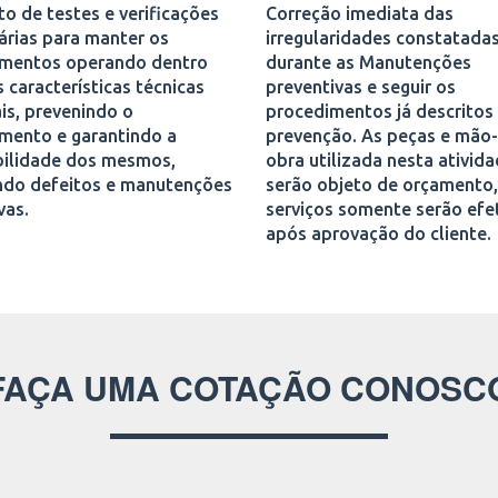
o de testes e verificações
Correção imediata das
árias para manter os
irregularidades constatada
mentos operando dentro
durante as Manutenções
 características técnicas
preventivas e seguir os
is, prevenindo o
procedimentos já descritos
mento e garantindo a
prevenção. As peças e mão
bilidade dos mesmos,
obra utilizada nesta ativid
ndo defeitos e manutenções
serão objeto de orçamento,
vas.
serviços somente serão ef
após aprovação do cliente.
FAÇA UMA COTAÇÃO CONOSC