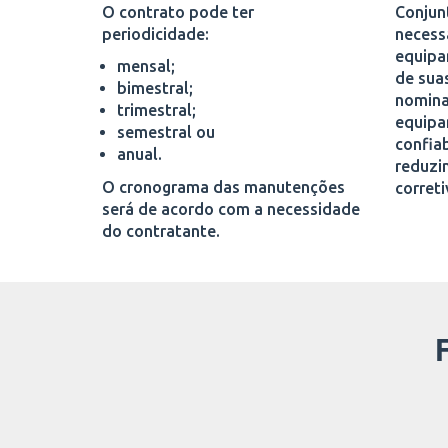
O contrato pode ter
Conjunt
periodicidade:
necess
equipa
mensal;
de suas
bimestral;
nomina
trimestral;
equipa
semestral ou
confia
anual.
reduzi
O cronograma das manutenções
correti
será de acordo com a necessidade
do contratante.