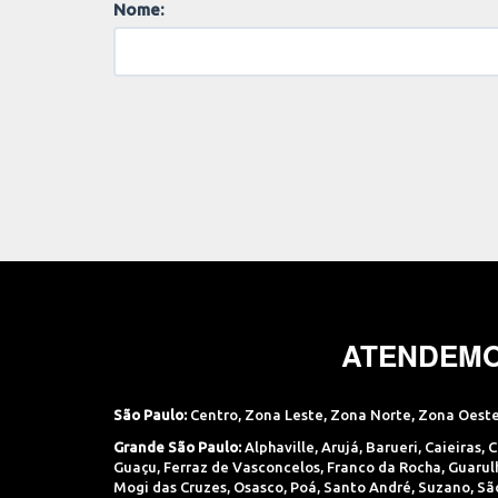
Nome:
ATENDEMO
São Paulo:
Centro
,
Zona Leste
,
Zona Norte
,
Zona Oest
Grande São Paulo:
Alphaville
,
Arujá
,
Barueri
,
Caieiras
,
C
Guaçu
,
Ferraz de Vasconcelos
,
Franco da Rocha
,
Guarul
Mogi das Cruzes
,
Osasco
,
Poá
,
Santo André
,
Suzano
,
Sã