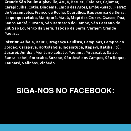
Grande São Paulo:
Alphaville
,
Arujá
,
Barueri
,
Caieiras
,
Cajamar
,
Carapicuiba
,
Cotia
,
Diadema
,
Embu das Artes
,
Embu-Guaçu
,
Ferraz
de Vasconcelos
,
Franco da Rocha
,
Guarulhos
,
Itapecerica da Serra
,
Itaquaquecetuba
,
Mairiporã
,
Mauá
,
Mogi das Cruzes
,
Osasco
,
Poá
,
Santo André
,
Suzano
,
São Bernardo do Campo
,
São Caetano do
Sul
,
São Lourenço da Serra
,
Taboão da Serra
,
Vargem Grande
Paulista
Interior:
Atibaia
,
Bauru
,
Bragança Paulista
,
Campinas
,
Campos do
Jordão
,
Caçapava
,
Hortolandia
,
Indaiatuba
,
Itapevi
,
Itatiba
,
Itú
,
Jacareí
,
Jundiaí
,
Monteiro Lobato
,
Paulínia
,
Piracicaba
,
Salto
,
Santa Isabel
,
Sorocaba
,
Suzano
,
São José dos Campos
,
São Roque
,
Taubaté
,
Valinhos
,
Vinhedo
SIGA-NOS NO FACEBOOK: