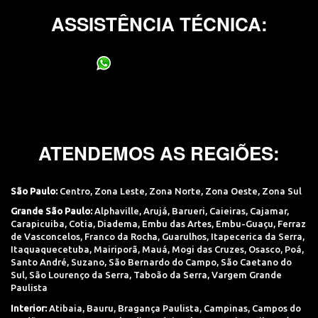
ASSISTÊNCIA TÉCNICA:
(11) 95400-0706
ATENDEMOS AS REGIÕES:
São Paulo:
Centro
,
Zona Leste
,
Zona Norte
,
Zona Oeste
,
Zona Sul
Grande São Paulo:
Alphaville
,
Arujá
,
Barueri
,
Caieiras
,
Cajamar
,
Carapicuiba
,
Cotia
,
Diadema
,
Embu das Artes
,
Embu-Guaçu
,
Ferraz
de Vasconcelos
,
Franco da Rocha
,
Guarulhos
,
Itapecerica da Serra
,
Itaquaquecetuba
,
Mairiporã
,
Mauá
,
Mogi das Cruzes
,
Osasco
,
Poá
,
Santo André
,
Suzano
,
São Bernardo do Campo
,
São Caetano do
Sul
,
São Lourenço da Serra
,
Taboão da Serra
,
Vargem Grande
Paulista
Interior:
Atibaia
,
Bauru
,
Bragança Paulista
,
Campinas
,
Campos do