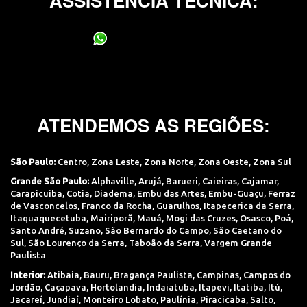
ASSISTÊNCIA TÉCNICA:
(11) 95400-0706
ATENDEMOS AS REGIÕES:
São Paulo:
Centro
,
Zona Leste
,
Zona Norte
,
Zona Oeste
,
Zona Sul
Grande São Paulo:
Alphaville
,
Arujá
,
Barueri
,
Caieiras
,
Cajamar
,
Carapicuiba
,
Cotia
,
Diadema
,
Embu das Artes
,
Embu-Guaçu
,
Ferraz
de Vasconcelos
,
Franco da Rocha
,
Guarulhos
,
Itapecerica da Serra
,
Itaquaquecetuba
,
Mairiporã
,
Mauá
,
Mogi das Cruzes
,
Osasco
,
Poá
,
Santo André
,
Suzano
,
São Bernardo do Campo
,
São Caetano do
Sul
,
São Lourenço da Serra
,
Taboão da Serra
,
Vargem Grande
Paulista
Interior:
Atibaia
,
Bauru
,
Bragança Paulista
,
Campinas
,
Campos do
Jordão
,
Caçapava
,
Hortolandia
,
Indaiatuba
,
Itapevi
,
Itatiba
,
Itú
,
Jacareí
,
Jundiaí
,
Monteiro Lobato
,
Paulínia
,
Piracicaba
,
Salto
,