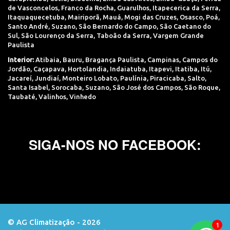
de Vasconcelos
,
Franco da Rocha
,
Guarulhos
,
Itapecerica da Serra
,
Itaquaquecetuba
,
Mairiporã
,
Mauá
,
Mogi das Cruzes
,
Osasco
,
Poá
,
Santo André
,
Suzano
,
São Bernardo do Campo
,
São Caetano do
Sul
,
São Lourenço da Serra
,
Taboão da Serra
,
Vargem Grande
Paulista
Interior:
Atibaia
,
Bauru
,
Bragança Paulista
,
Campinas
,
Campos do
Jordão
,
Caçapava
,
Hortolandia
,
Indaiatuba
,
Itapevi
,
Itatiba
,
Itú
,
Jacareí
,
Jundiaí
,
Monteiro Lobato
,
Paulínia
,
Piracicaba
,
Salto
,
Santa Isabel
,
Sorocaba
,
Suzano
,
São José dos Campos
,
São Roque
,
Taubaté
,
Valinhos
,
Vinhedo
SIGA-NOS NO FACEBOOK:
© AG Climatização - 2026