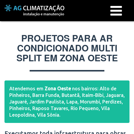
Menu
PROJETOS PARA AR
CONDICIONADO MULTI
SPLIT EM ZONA OESTE
Atendemos em
Zona Oeste
nos bairros: Alto de
Pinheiros, Barra Funda, Butantã, Itaim-Bibi, Jaguara,
Jaguaré, Jardim Paulista, Lapa, Morumbi, Perdizes,
Pinheiros, Raposo Tavares, Rio Pequeno, Vila
Leopoldina, Vila Sônia.
Executamos toda infraestrutura para obras