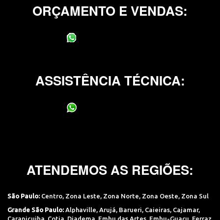
ORÇAMENTO E VENDAS:
(11) 95400-0706
ASSISTÊNCIA TÉCNICA:
(11) 95400-0706
ATENDEMOS AS REGIÕES:
São Paulo:
Centro
,
Zona Leste
,
Zona Norte
,
Zona Oeste
,
Zona Sul
Grande São Paulo:
Alphaville
,
Arujá
,
Barueri
,
Caieiras
,
Cajamar
,
Carapicuiba
,
Cotia
,
Diadema
,
Embu das Artes
,
Embu-Guaçu
,
Ferraz