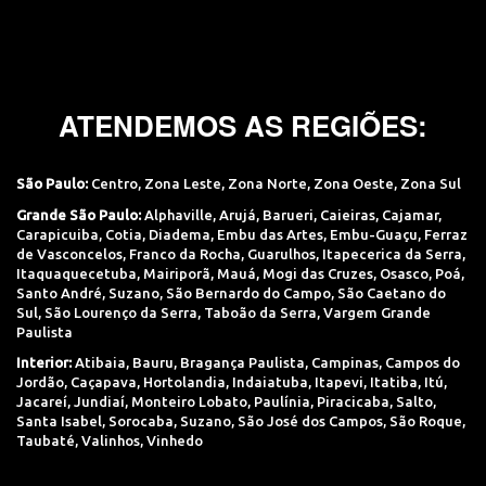
ATENDEMOS AS REGIÕES:
São Paulo:
Centro
,
Zona Leste
,
Zona Norte
,
Zona Oeste
,
Zona Sul
Grande São Paulo:
Alphaville
,
Arujá
,
Barueri
,
Caieiras
,
Cajamar
,
Carapicuiba
,
Cotia
,
Diadema
,
Embu das Artes
,
Embu-Guaçu
,
Ferraz
de Vasconcelos
,
Franco da Rocha
,
Guarulhos
,
Itapecerica da Serra
,
Itaquaquecetuba
,
Mairiporã
,
Mauá
,
Mogi das Cruzes
,
Osasco
,
Poá
,
Santo André
,
Suzano
,
São Bernardo do Campo
,
São Caetano do
Sul
,
São Lourenço da Serra
,
Taboão da Serra
,
Vargem Grande
Paulista
Interior:
Atibaia
,
Bauru
,
Bragança Paulista
,
Campinas
,
Campos do
Jordão
,
Caçapava
,
Hortolandia
,
Indaiatuba
,
Itapevi
,
Itatiba
,
Itú
,
Jacareí
,
Jundiaí
,
Monteiro Lobato
,
Paulínia
,
Piracicaba
,
Salto
,
Santa Isabel
,
Sorocaba
,
Suzano
,
São José dos Campos
,
São Roque
,
Taubaté
,
Valinhos
,
Vinhedo