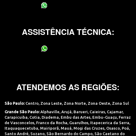
(11) 95400-0706
ASSISTÊNCIA TÉCNICA:
(11) 95400-0706
ATENDEMOS AS REGIÕES:
São Paulo:
Centro
,
Zona Leste
,
Zona Norte
,
Zona Oeste
,
Zona Sul
Grande São Paulo:
Alphaville
,
Arujá
,
Barueri
,
Caieiras
,
Cajamar
,
Carapicuiba
,
Cotia
,
Diadema
,
Embu das Artes
,
Embu-Guaçu
,
Ferraz
de Vasconcelos
,
Franco da Rocha
,
Guarulhos
,
Itapecerica da Serra
,
Itaquaquecetuba
,
Mairiporã
,
Mauá
,
Mogi das Cruzes
,
Osasco
,
Poá
,
Santo André
,
Suzano
,
São Bernardo do Campo
,
São Caetano do