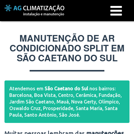
Menu
MANUTENÇÃO DE AR
CONDICIONADO SPLIT EM
SÃO CAETANO DO SUL
Atendemos em
São Caetano do Sul
nos bairros:
Barcelona, Boa Vista, Centro, Cerâmica, Fundação,
Jardim São Caetano, Mauá, Nova Gerty, Olímpico,
Oswaldo Cruz, Prosperidade, Santa Maria, Santa
Paula, Santo Antônio, São José.
Muitas pessoas lembram das
manutenções