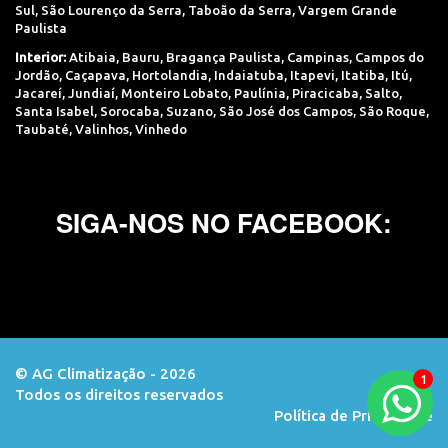
Sul
,
São Lourenço da Serra
,
Taboão da Serra
,
Vargem Grande
Paulista
Interior:
Atibaia
,
Bauru
,
Bragança Paulista
,
Campinas
,
Campos do
Jordão
,
Caçapava
,
Hortolandia
,
Indaiatuba
,
Itapevi
,
Itatiba
,
Itú
,
Jacareí
,
Jundiaí
,
Monteiro Lobato
,
Paulínia
,
Piracicaba
,
Salto
,
Santa Isabel
,
Sorocaba
,
Suzano
,
São José dos Campos
,
São Roque
,
Taubaté
,
Valinhos
,
Vinhedo
SIGA-NOS NO FACEBOOK:
© AG Climatização - 2026
Todos os direitos reservados
Orçamento
Política de Privacidade
via