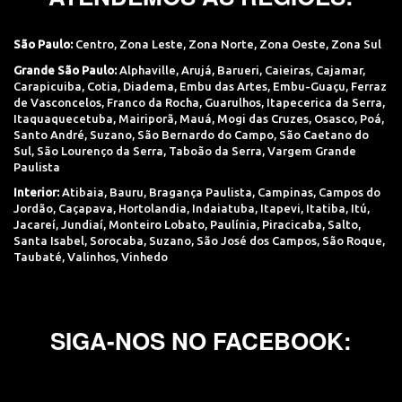
São Paulo:
Centro
,
Zona Leste
,
Zona Norte
,
Zona Oeste
,
Zona Sul
Grande São Paulo:
Alphaville
,
Arujá
,
Barueri
,
Caieiras
,
Cajamar
,
Carapicuiba
,
Cotia
,
Diadema
,
Embu das Artes
,
Embu-Guaçu
,
Ferraz
de Vasconcelos
,
Franco da Rocha
,
Guarulhos
,
Itapecerica da Serra
,
Itaquaquecetuba
,
Mairiporã
,
Mauá
,
Mogi das Cruzes
,
Osasco
,
Poá
,
Santo André
,
Suzano
,
São Bernardo do Campo
,
São Caetano do
Sul
,
São Lourenço da Serra
,
Taboão da Serra
,
Vargem Grande
Paulista
Interior:
Atibaia
,
Bauru
,
Bragança Paulista
,
Campinas
,
Campos do
Jordão
,
Caçapava
,
Hortolandia
,
Indaiatuba
,
Itapevi
,
Itatiba
,
Itú
,
Jacareí
,
Jundiaí
,
Monteiro Lobato
,
Paulínia
,
Piracicaba
,
Salto
,
Santa Isabel
,
Sorocaba
,
Suzano
,
São José dos Campos
,
São Roque
,
Taubaté
,
Valinhos
,
Vinhedo
SIGA-NOS NO FACEBOOK: