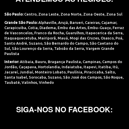
São Paulo:
Centro
,
Zona Leste
,
Zona Norte
,
Zona Oeste
,
Zona Sul
Grande São Paulo:
Alphaville
,
Arujá
,
Barueri
,
Caieiras
,
Cajamar
,
Carapicuiba
,
Cotia
,
Diadema
,
Embu das Artes
,
Embu-Guaçu
,
Ferraz
de Vasconcelos
,
Franco da Rocha
,
Guarulhos
,
Itapecerica da Serra
,
Itaquaquecetuba
,
Mairiporã
,
Mauá
,
Mogi das Cruzes
,
Osasco
,
Poá
,
Santo André
,
Suzano
,
São Bernardo do Campo
,
São Caetano do
Sul
,
São Lourenço da Serra
,
Taboão da Serra
,
Vargem Grande
Paulista
Interior:
Atibaia
,
Bauru
,
Bragança Paulista
,
Campinas
,
Campos do
Jordão
,
Caçapava
,
Hortolandia
,
Indaiatuba
,
Itapevi
,
Itatiba
,
Itú
,
Jacareí
,
Jundiaí
,
Monteiro Lobato
,
Paulínia
,
Piracicaba
,
Salto
,
Santa Isabel
,
Sorocaba
,
Suzano
,
São José dos Campos
,
São Roque
,
Taubaté
,
Valinhos
,
Vinhedo
SIGA-NOS NO FACEBOOK: