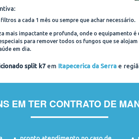
ntiva:
filtros a cada 1 mês ou sempre que achar necessário.
a mais impactante e profunda, onde o equipamento é
especiais para remover todos os fungos que se alojam 
aúde em dia.
cionado split k7
em
Itapecerica da Serra
e regiã
NS EM TER CONTRATO DE MA
a
pronto atendimento no caso de