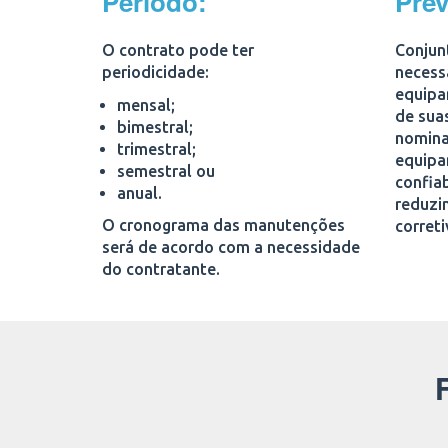
Periodo:
Pre
O contrato pode ter
Conjunt
periodicidade:
necess
equipa
mensal;
de suas
bimestral;
nomina
trimestral;
equipa
semestral ou
confia
anual.
reduzi
O cronograma das manutenções
correti
será de acordo com a necessidade
do contratante.