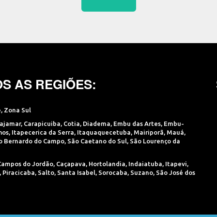
S AS REGIÕES:
e
,
Zona Sul
ajamar
,
Carapicuiba
,
Cotia
,
Diadema
,
Embu das Artes
,
Embu-
hos
,
Itapecerica da Serra
,
Itaquaquecetuba
,
Mairiporã
,
Mauá
,
o Bernardo do Campo
,
São Caetano do Sul
,
São Lourenço da
Campos do Jordão
,
Caçapava
,
Hortolandia
,
Indaiatuba
,
Itapevi
,
,
Piracicaba
,
Salto
,
Santa Isabel
,
Sorocaba
,
Suzano
,
São José dos