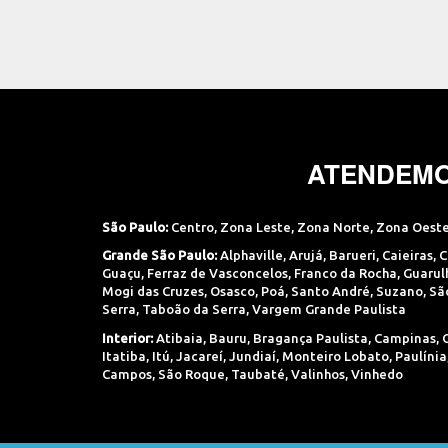
ATENDEMO
São Paulo:
Centro
,
Zona Leste
,
Zona Norte
,
Zona Oest
Grande São Paulo:
Alphaville
,
Arujá
,
Barueri
,
Caieiras
,
C
Guaçu
,
Ferraz de Vasconcelos
,
Franco da Rocha
,
Guarul
Mogi das Cruzes
,
Osasco
,
Poá
,
Santo André
,
Suzano
,
Sã
Serra
,
Taboão da Serra
,
Vargem Grande Paulista
Interior:
Atibaia
,
Bauru
,
Bragança Paulista
,
Campinas
,
Itatiba
,
Itú
,
Jacareí
,
Jundiaí
,
Monteiro Lobato
,
Paulínia
Campos
,
São Roque
,
Taubaté
,
Valinhos
,
Vinhedo