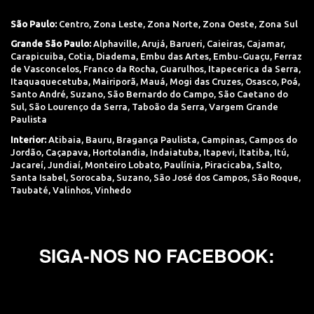
São Paulo:
Centro
,
Zona Leste
,
Zona Norte
,
Zona Oeste
,
Zona Sul
Grande São Paulo:
Alphaville
,
Arujá
,
Barueri
,
Caieiras
,
Cajamar
,
Carapicuiba
,
Cotia
,
Diadema
,
Embu das Artes
,
Embu-Guaçu
,
Ferraz
de Vasconcelos
,
Franco da Rocha
,
Guarulhos
,
Itapecerica da Serra
,
Itaquaquecetuba
,
Mairiporã
,
Mauá
,
Mogi das Cruzes
,
Osasco
,
Poá
,
Santo André
,
Suzano
,
São Bernardo do Campo
,
São Caetano do
Sul
,
São Lourenço da Serra
,
Taboão da Serra
,
Vargem Grande
Paulista
Interior:
Atibaia
,
Bauru
,
Bragança Paulista
,
Campinas
,
Campos do
Jordão
,
Caçapava
,
Hortolandia
,
Indaiatuba
,
Itapevi
,
Itatiba
,
Itú
,
Jacareí
,
Jundiaí
,
Monteiro Lobato
,
Paulínia
,
Piracicaba
,
Salto
,
Santa Isabel
,
Sorocaba
,
Suzano
,
São José dos Campos
,
São Roque
,
Taubaté
,
Valinhos
,
Vinhedo
SIGA-NOS NO FACEBOOK: