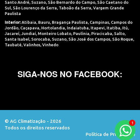
Santo André
,
Suzano
,
São Bernardo do Campo
,
São Caetano do
Sul
,
São Lourenço da Serra
,
Taboão da Serra
,
Vargem Grande
Paulista
Interior:
Atibaia
,
Bauru
,
Bragança Paulista
,
Campinas
,
Campos do
Jordão
,
Caçapava
,
Hortolandia
,
Indaiatuba
,
Itapevi
,
Itatiba
,
Itú
,
Jacareí
,
Jundiaí
,
Monteiro Lobato
,
Paulínia
,
Piracicaba
,
Salto
,
Santa Isabel
,
Sorocaba
,
Suzano
,
São José dos Campos
,
São Roque
,
Taubaté
,
Valinhos
,
Vinhedo
SIGA-NOS NO FACEBOOK:
© AG Climatização - 2026
Todos os direitos reservados
Orçamento
Política de Privacidade