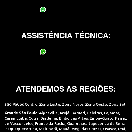
(11) 95400-0706
ASSISTÊNCIA TÉCNICA:
(11) 95400-0706
ATENDEMOS AS REGIÕES:
São Paulo:
Centro
,
Zona Leste
,
Zona Norte
,
Zona Oeste
,
Zona Sul
Grande São Paulo:
Alphaville
,
Arujá
,
Barueri
,
Caieiras
,
Cajamar
,
Carapicuiba
,
Cotia
,
Diadema
,
Embu das Artes
,
Embu-Guaçu
,
Ferraz
de Vasconcelos
,
Franco da Rocha
,
Guarulhos
,
Itapecerica da Serra
,
Itaquaquecetuba
,
Mairiporã
,
Mauá
,
Mogi das Cruzes
,
Osasco
,
Poá
,