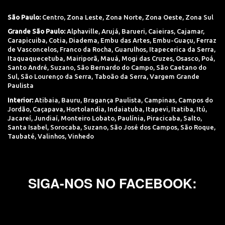
São Paulo:
Centro
,
Zona Leste
,
Zona Norte
,
Zona Oeste
,
Zona Sul
Grande São Paulo:
Alphaville
,
Arujá
,
Barueri
,
Caieiras
,
Cajamar
,
Carapicuiba
,
Cotia
,
Diadema
,
Embu das Artes
,
Embu-Guaçu
,
Ferraz
de Vasconcelos
,
Franco da Rocha
,
Guarulhos
,
Itapecerica da Serra
,
Itaquaquecetuba
,
Mairiporã
,
Mauá
,
Mogi das Cruzes
,
Osasco
,
Poá
,
Santo André
,
Suzano
,
São Bernardo do Campo
,
São Caetano do
Sul
,
São Lourenço da Serra
,
Taboão da Serra
,
Vargem Grande
Paulista
Interior:
Atibaia
,
Bauru
,
Bragança Paulista
,
Campinas
,
Campos do
Jordão
,
Caçapava
,
Hortolandia
,
Indaiatuba
,
Itapevi
,
Itatiba
,
Itú
,
Jacareí
,
Jundiaí
,
Monteiro Lobato
,
Paulínia
,
Piracicaba
,
Salto
,
Santa Isabel
,
Sorocaba
,
Suzano
,
São José dos Campos
,
São Roque
,
Taubaté
,
Valinhos
,
Vinhedo
SIGA-NOS NO FACEBOOK: