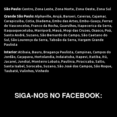
São Paulo:
Centro
,
Zona Leste
,
Zona Norte
,
Zona Oeste
,
Zona Sul
Grande São Paulo:
Alphaville
,
Arujá
,
Barueri
,
Caieiras
,
Cajamar
,
Carapicuiba
,
Cotia
,
Diadema
,
Embu das Artes
,
Embu-Guaçu
,
Ferraz
de Vasconcelos
,
Franco da Rocha
,
Guarulhos
,
Itapecerica da Serra
,
Itaquaquecetuba
,
Mairiporã
,
Mauá
,
Mogi das Cruzes
,
Osasco
,
Poá
,
Santo André
,
Suzano
,
São Bernardo do Campo
,
São Caetano do
Sul
,
São Lourenço da Serra
,
Taboão da Serra
,
Vargem Grande
Paulista
Interior:
Atibaia
,
Bauru
,
Bragança Paulista
,
Campinas
,
Campos do
Jordão
,
Caçapava
,
Hortolandia
,
Indaiatuba
,
Itapevi
,
Itatiba
,
Itú
,
Jacareí
,
Jundiaí
,
Monteiro Lobato
,
Paulínia
,
Piracicaba
,
Salto
,
Santa Isabel
,
Sorocaba
,
Suzano
,
São José dos Campos
,
São Roque
,
Taubaté
,
Valinhos
,
Vinhedo
SIGA-NOS NO FACEBOOK: