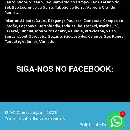
Santo André
,
Suzano
,
São Bernardo do Campo
,
São Caetano do
Sul
,
São Lourenço da Serra
,
Taboão da Serra
,
Vargem Grande
Paulista
Interior:
Atibaia
,
Bauru
,
Bragança Paulista
,
Campinas
,
Campos do
Jordão
,
Caçapava
,
Hortolandia
,
Indaiatuba
,
Itapevi
,
Itatiba
,
Itú
,
Jacareí
,
Jundiaí
,
Monteiro Lobato
,
Paulínia
,
Piracicaba
,
Salto
,
Santa Isabel
,
Sorocaba
,
Suzano
,
São José dos Campos
,
São Roque
,
Taubaté
,
Valinhos
,
Vinhedo
SIGA-NOS NO FACEBOOK:
© AG Climatização - 2026
Todos os direitos reservados
Orçamento
Política de Privacidade