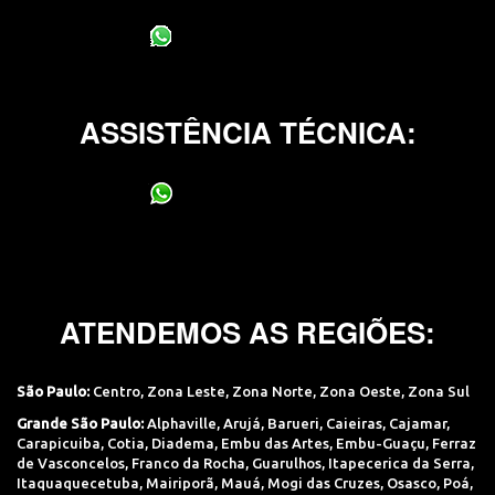
(11) 95400-0706
ASSISTÊNCIA TÉCNICA:
(11) 95400-0706
ATENDEMOS AS REGIÕES:
São Paulo:
Centro
,
Zona Leste
,
Zona Norte
,
Zona Oeste
,
Zona Sul
Grande São Paulo:
Alphaville
,
Arujá
,
Barueri
,
Caieiras
,
Cajamar
,
Carapicuiba
,
Cotia
,
Diadema
,
Embu das Artes
,
Embu-Guaçu
,
Ferraz
de Vasconcelos
,
Franco da Rocha
,
Guarulhos
,
Itapecerica da Serra
,
Itaquaquecetuba
,
Mairiporã
,
Mauá
,
Mogi das Cruzes
,
Osasco
,
Poá
,