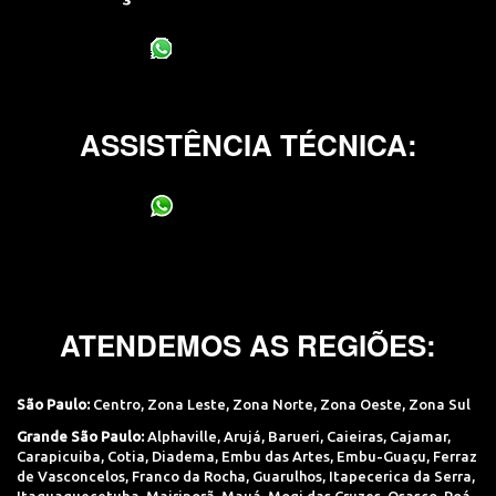
(11) 95400-0706
ASSISTÊNCIA TÉCNICA:
(11) 95400-0706
ATENDEMOS AS REGIÕES:
São Paulo:
Centro
,
Zona Leste
,
Zona Norte
,
Zona Oeste
,
Zona Sul
Grande São Paulo:
Alphaville
,
Arujá
,
Barueri
,
Caieiras
,
Cajamar
,
Carapicuiba
,
Cotia
,
Diadema
,
Embu das Artes
,
Embu-Guaçu
,
Ferraz
de Vasconcelos
,
Franco da Rocha
,
Guarulhos
,
Itapecerica da Serra
,
Itaquaquecetuba
,
Mairiporã
,
Mauá
,
Mogi das Cruzes
,
Osasco
,
Poá
,