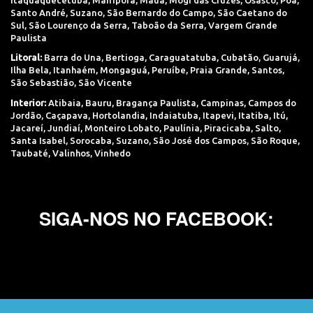
Santo André
,
Suzano
,
São Bernardo do Campo
,
São Caetano do
Sul
,
São Lourenço da Serra
,
Taboão da Serra
,
Vargem Grande
Paulista
Litoral:
Barra do Una
,
Bertioga
,
Caraguatatuba
,
Cubatão
,
Guarujá
,
Ilha Bela
,
Itanhaém
,
Mongaguá
,
Peruíbe
,
Praia Grande
,
Santos
,
São Sebastião
,
São Vicente
Interior:
Atibaia
,
Bauru
,
Bragança Paulista
,
Campinas
,
Campos do
Jordão
,
Caçapava
,
Hortolandia
,
Indaiatuba
,
Itapevi
,
Itatiba
,
Itú
,
Jacareí
,
Jundiaí
,
Monteiro Lobato
,
Paulínia
,
Piracicaba
,
Salto
,
Santa Isabel
,
Sorocaba
,
Suzano
,
São José dos Campos
,
São Roque
,
Taubaté
,
Valinhos
,
Vinhedo
SIGA-NOS NO FACEBOOK: