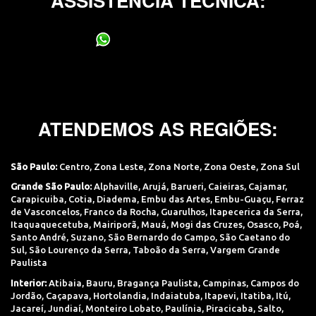
ASSISTÊNCIA TÉCNICA:
(11) 95400-0706
ATENDEMOS AS REGIÕES:
São Paulo:
Centro
,
Zona Leste
,
Zona Norte
,
Zona Oeste
,
Zona Sul
Grande São Paulo:
Alphaville
,
Arujá
,
Barueri
,
Caieiras
,
Cajamar
,
Carapicuiba
,
Cotia
,
Diadema
,
Embu das Artes
,
Embu-Guaçu
,
Ferraz
de Vasconcelos
,
Franco da Rocha
,
Guarulhos
,
Itapecerica da Serra
,
Itaquaquecetuba
,
Mairiporã
,
Mauá
,
Mogi das Cruzes
,
Osasco
,
Poá
,
Santo André
,
Suzano
,
São Bernardo do Campo
,
São Caetano do
Sul
,
São Lourenço da Serra
,
Taboão da Serra
,
Vargem Grande
Paulista
Interior:
Atibaia
,
Bauru
,
Bragança Paulista
,
Campinas
,
Campos do
Jordão
,
Caçapava
,
Hortolandia
,
Indaiatuba
,
Itapevi
,
Itatiba
,
Itú
,
Jacareí
,
Jundiaí
,
Monteiro Lobato
,
Paulínia
,
Piracicaba
,
Salto
,