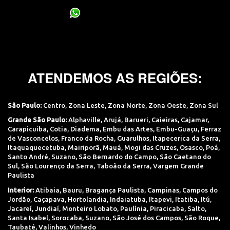
(11) 95400-0706
ATENDEMOS AS REGIÕES:
São Paulo:
Centro
,
Zona Leste
,
Zona Norte
,
Zona Oeste
,
Zona Sul
Grande São Paulo:
Alphaville
,
Arujá
,
Barueri
,
Caieiras
,
Cajamar
,
Carapicuiba
,
Cotia
,
Diadema
,
Embu das Artes
,
Embu-Guaçu
,
Ferraz
de Vasconcelos
,
Franco da Rocha
,
Guarulhos
,
Itapecerica da Serra
,
Itaquaquecetuba
,
Mairiporã
,
Mauá
,
Mogi das Cruzes
,
Osasco
,
Poá
,
Santo André
,
Suzano
,
São Bernardo do Campo
,
São Caetano do
Sul
,
São Lourenço da Serra
,
Taboão da Serra
,
Vargem Grande
Paulista
Interior:
Atibaia
,
Bauru
,
Bragança Paulista
,
Campinas
,
Campos do
Jordão
,
Caçapava
,
Hortolandia
,
Indaiatuba
,
Itapevi
,
Itatiba
,
Itú
,
Jacareí
,
Jundiaí
,
Monteiro Lobato
,
Paulínia
,
Piracicaba
,
Salto
,
Santa Isabel
,
Sorocaba
,
Suzano
,
São José dos Campos
,
São Roque
,
Taubaté
,
Valinhos
,
Vinhedo