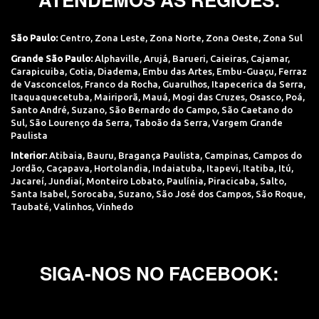
São Paulo:
Centro
,
Zona Leste
,
Zona Norte
,
Zona Oeste
,
Zona Sul
Grande São Paulo:
Alphaville
,
Arujá
,
Barueri
,
Caieiras
,
Cajamar
,
Carapicuiba
,
Cotia
,
Diadema
,
Embu das Artes
,
Embu-Guaçu
,
Ferraz
de Vasconcelos
,
Franco da Rocha
,
Guarulhos
,
Itapecerica da Serra
,
Itaquaquecetuba
,
Mairiporã
,
Mauá
,
Mogi das Cruzes
,
Osasco
,
Poá
,
Santo André
,
Suzano
,
São Bernardo do Campo
,
São Caetano do
Sul
,
São Lourenço da Serra
,
Taboão da Serra
,
Vargem Grande
Paulista
Interior:
Atibaia
,
Bauru
,
Bragança Paulista
,
Campinas
,
Campos do
Jordão
,
Caçapava
,
Hortolandia
,
Indaiatuba
,
Itapevi
,
Itatiba
,
Itú
,
Jacareí
,
Jundiaí
,
Monteiro Lobato
,
Paulínia
,
Piracicaba
,
Salto
,
Santa Isabel
,
Sorocaba
,
Suzano
,
São José dos Campos
,
São Roque
,
Taubaté
,
Valinhos
,
Vinhedo
SIGA-NOS NO FACEBOOK: